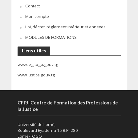
Contact
Mon compte
Loi, décret, règlement intérieur et annexes
MODULES DE FORMATIONS
Liens utiles
www.legitogo.gouv.tg
www.justice.gouv.tg
CFPJ| Centre de Formation des Professions de
la Justice
Université de Lomé,
Boulevard Eyadéma 15 B.P. 280
Lomé-TOGO