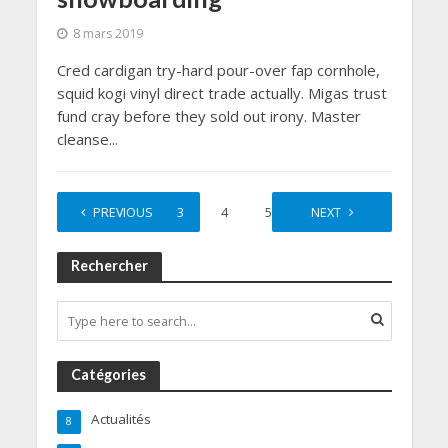
8 mars 2019
Cred cardigan try-hard pour-over fap cornhole,
squid kogi vinyl direct trade actually. Migas trust
fund cray before they sold out irony. Master
cleanse...
1
PREVIOUS
2
3
4
5
…
NEXT
7
Rechercher
Catégories
Actualités
8