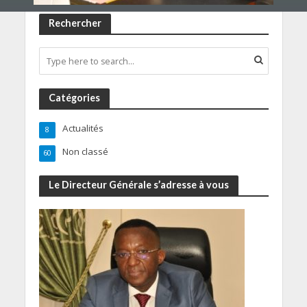
Rechercher
Catégories
Actualités
8
Non classé
60
Le Directeur Générale s’adresse à vous