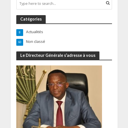
Catégories
Actualités
8
Non classé
60
Le Directeur Générale s’adresse à vous