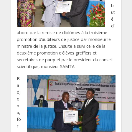
b
ut
é
d’
abord par la remise de diplômes à la troisième
promotion d’auditeurs de justice par monsieur le
ministre de la justice. Ensuite a suivi celle de la
deuxième promotion d’élèves greffiers et
secrétaires de parquet par le président du conseil
scientifique, monsieur SAMTA
B
a
dj
o
n
a,
fo
r