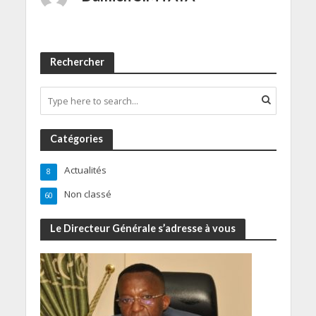
Rechercher
Catégories
Actualités
8
Non classé
60
Le Directeur Générale s’adresse à vous