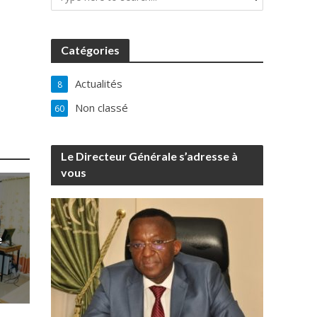
Catégories
Actualités
8
Non classé
60
Le Directeur Générale s’adresse à
vous
e